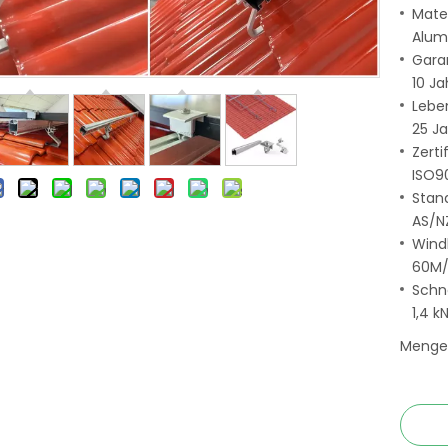
Mater
Alum
Garan
10 Ja
Lebe
25 J
Zerti
ISO9
Stan
AS/NZ
Windl
60M/
Schn
1,4 
Menge