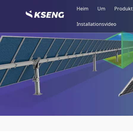
Heim
Um
Produkt
Kseng-Profil
Balk
Installationsvideo
Meilensteine
Sola
Kseng-Strukt
Sola
Produktionsq
Sola
Zertifizierun
Sola
Sola
Sola