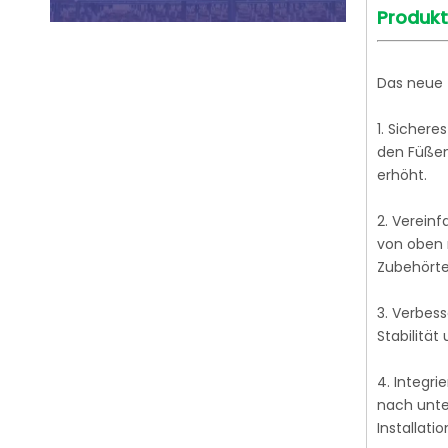
Produkt
Das neue 
1. Sichere
den Füßen
erhöht.
2. Vereinf
von oben n
Zubehörtei
3. Verbess
Stabilitä
4. Integr
nach unten
Installati