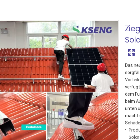
Zie
Sol
Das neu
sorgfäl
Vorteil
verfügt
dem Fuß
beim Au
unten u
macht 
Schäden
Prod
Sola