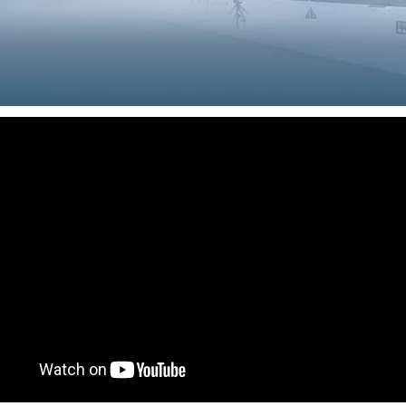
alt-Schindeldach-
Verstellbare Winkel-Sonnenkollek
agesystem, Solarpanel-
Neigungshalterungen,
montagehalterung
Aluminiumrahmen, PV-Panel-Stän
Regalstruktur für ein Panel