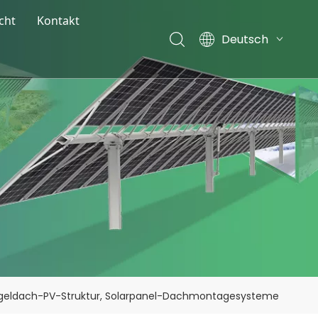
cht
Kontakt
Deutsch
ternehmens Nachrichten
English
sstellungsnachrichten
Français
Español
og
Italiano
Nederlands
geldach-PV-Struktur, Solarpanel-Dachmontagesysteme