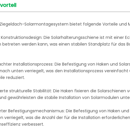
vorteil
Ziegeldach-Solarmontagesystem bietet folgende Vorteile und 
s Konstruktionsdesign: Die Solarhalterungsschiene ist mit einer E
 betreten werden kann, was einen stabilen Standplatz für das B
achter Installationsprozess: Die Befestigung von Haken und Sola
ach unten verriegelt, was den Installationsprozess vereinfacht 
le reduziert.
erte strukturelle Stabilität: Die Haken fixieren die Solarschiene
t und gewährleisten die stabile Installation von Solarmodulen 
ierter Befestigungsmechanismus: Die Befestigung von Haken und 
 verriegelt, was die Anzahl der für die Installation erforderliche
onseffizienz verbessert.