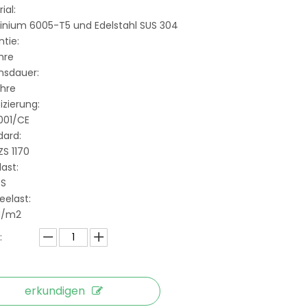
ial:
inium 6005-T5 und Edelstahl SUS 304
tie:
hre
nsdauer:
ahre
fizierung:
001/CE
dard:
S 1170
ast:
S
eelast:
kN/m2
:
erkundigen