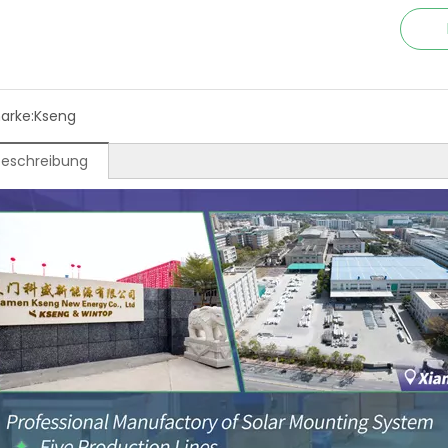
arke:
Kseng
beschreibung