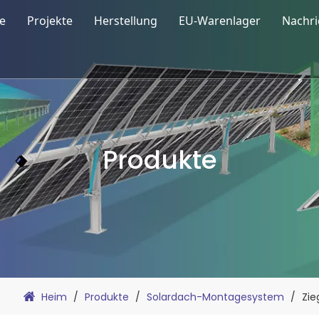
e
Projekte
Herstellung
EU-Warenlager
Nachri
on Solar
Un
r-Carport
Au
ur
rdach-Montagesystem
Bl
Produkte
ualität
r-Bodenmontagesystem
g
rpark-Montagesystem
r-Tracking-System
rzubehör
Heim
/
Produkte
/
Solardach-Montagesystem
/
Zie