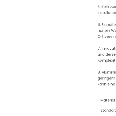
5. Kein zu
Installat
6. Einhei
nur ein We
Ort verein
7. Innova
und derse
Komplexit
8. Alumin
geringem G
kann eine
Material
Standar