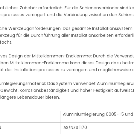
sätzliches Zubehör erforderlich: Für die Schienenverbinder sind 
ionsprozesses verringert und die Verbindung zwischen den Schie
tliche Werkzeuganforderungen: Das gesamte Installationssystem
rkzeug für die Durchführung aller Installationsarbeiten erforder
facht.
tives Design der Mittelklemmen-Endklemme: Durch die Verwen
lben Mittelklemmen-Endklemme kann dieses Design dazu beitragen
ät des Installationsprozesses zu verringern und möglicherweise 
iumlegierungsmaterial: Das System verwendet Aluminiumlegieru
ewicht, Korrosionsbeständigkeit und hoher Festigkeit aufweist.E
 längere Lebensdauer bieten.
Aluminiumlegierung 6005-T5 und 
d
AS/NZS 1170