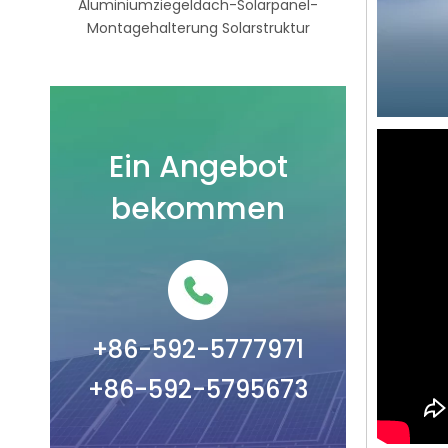
e,
Aluminiumziegeldach-Solarpanel-
Asph
V-
Montagehalterung Solarstruktur
Solarmont
Dach
Ein Angebot
bekommen
+86-592-5777971
+86-592-5795673