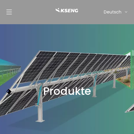
Deutsch
English
Français
Español
Italiano
Nederlands
Produkte