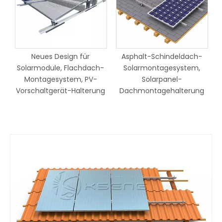
für
Asphalt-Schindeldach-
Verstellbare Winkel-
chdach-
Solarmontagesystem,
Sonnenkollektor-
 PV-
Solarpanel-
Neigungshalterungen,
lterung
Dachmontagehalterung
Aluminiumrahmen, PV-
Panel-Ständer,
Regalstruktur für ein Pan