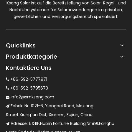
Kseng Solar ist auf die Bereitstellung von Solar-Regal- und
Nachführsystemen für Solaranwendungen im privaten,
gewerblichen und Versorgungsbereich spezialisiert.
Quicklinks
Produktkategorie
Kontaktiere Uns
+86-592-5777971

+86-592-5795673

info2@xmkseng.com

Fabrik: Nr. 1021-6, Xiangbei Road, Maxiang

Street.Xiang`an Dist, Xiamen, Fujian, China
Adresse: 6&11F.Huixin Fortune Building.Nr.891.Fanghu
