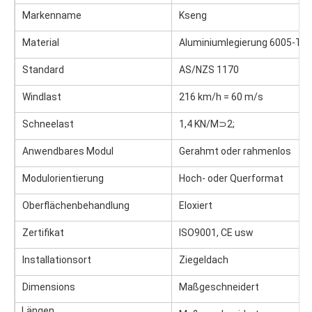
Markenname
Kseng
Material
Aluminiumlegierung 6005-T5 
Standard
AS/NZS 1170
Windlast
216 km/h = 60 m/s
Schneelast
1,4 KN/M⊃2;
Anwendbares Modul
Gerahmt oder rahmenlos
Modulorientierung
Hoch- oder Querformat
Oberflächenbehandlung
Eloxiert
Zertifikat
ISO9001, CE usw
Installationsort
Ziegeldach
Dimensions
Maßgeschneidert
Längen