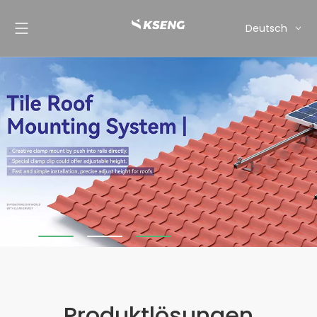
Deutsch
English
Français
Español
Italiano
Nederlands
Produktlösungen