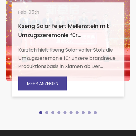
Feb. 05th
Kseng Solar feiert Meilenstein mit
Umzugszeremonie für
Produktionsstandort Xiamen
Kürzlich hielt Kseng Solar voller Stolz die
Umzugszeremonie für unsere brandneue
Produktionsbasis in Xiamen ab.Der
offizielle Betrieb beider Stützpunkte in
Xiamen und Zhangzhou wird
MEHR ANZEIGEN
voraussichtlich eine jährliche
Produktionskapazität von 15 GW
erreichen, was einen bedeutenden
Schritt in Richtung einer vollständigen
Industriekette durch Verti darstellt