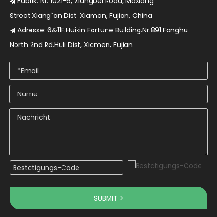
Fabrik: Nr. 1021-6, Xiangbei Road, Maxiang

Street.Xiang`an Dist, Xiamen, Fujian, China
Adresse: 6&11F.Huixin Fortune Building.Nr.891.Fanghu

North 2nd Rd.Huli Dist, Xiamen, Fujian
SUBMIT >