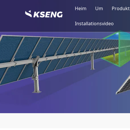
Heim
Um
Produkt
Kseng-Profil
Balk
Installationsvideo
Meilensteine
Sola
Kseng-Strukt
Sola
Produktionsq
Sola
Zertifizierun
Sola
Sola
Sola