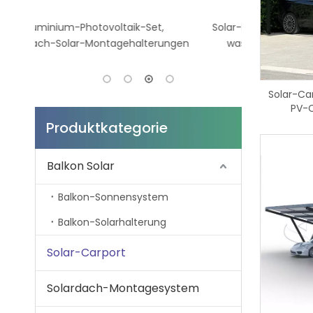
,
Solar-Parkplatz-Montagestrukturen,
Kseng Sma
rungen
wasserdichtes Solar-Carport-
Energiespeic
Montagesystem
Lithiumb
Solar-Ca
PV-
Produktkategorie
Balkon Solar
Balkon-Sonnensystem
Balkon-Solarhalterung
Solar-Carport
Solardach-Montagesystem