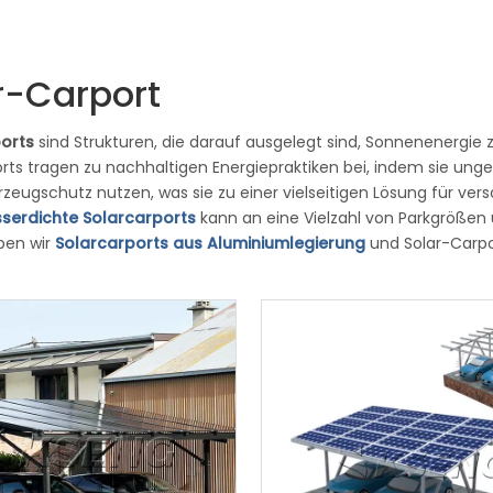
r-Carport
ports
sind Strukturen, die darauf ausgelegt sind, Sonnenenergie 
rts tragen zu nachhaltigen Energiepraktiken bei, indem sie un
hrzeugschutz nutzen, was sie zu einer vielseitigen Lösung fü
serdichte Solarcarports
kann an eine Vielzahl von Parkgrößen
ben wir
Solarcarports aus Aluminiumlegierung
und Solar-Carpor
 und das Budget kombinieren und den richtigen Carport auswählen
sondern hat auch ein schönes und modisches Aussehen.Es ist fle
 geeignet. Das wasserdichte Design des Carports verlängert di
 des PV-Carports, was die beste Leistung und Effizienz des Sol