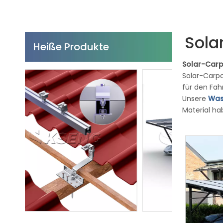
Sola
Heiße Produkte
Solar-Car
Solar-Carpo
für den Fa
Unsere
Was
Material ha
Bedürfnisse
langlebig, 
Bedingungen
Haltbarkeit