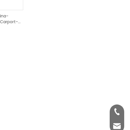
ina-
Carport-
k-Solar-
+86-59
+86-59
info2@