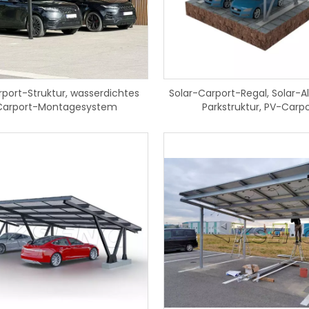
rt BMS Powerwall Home
KST-2PM Single Solar Tracker 1-Ac
herbatterie 48V 100Ah 5Kwh
Solar-Tracking-System-
atterie für Solaranlage
Montagestruktur
rport-Struktur, wasserdichtes
Solar-Carport-Regal, Solar-
Carport-Montagesystem
Parkstruktur, PV-Carp
Montagesystem