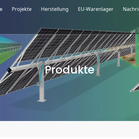
e
Projekte
Herstellung
EU-Warenlager
Nachri
on Solar
Un
r-Carport
Au
ur
rdach-Montagesystem
Bl
Produkte
ualität
r-Bodenmontagesystem
g
rpark-Montagesystem
r-Tracking-System
rzubehör