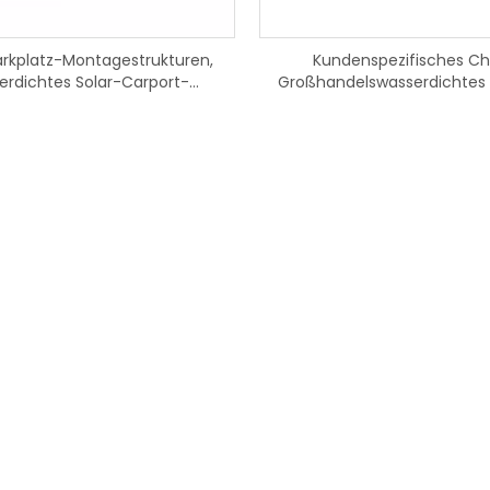
arkplatz-Montagestrukturen,
Kundenspezifisches Ch
erdichtes Solar-Carport-
Großhandelswasserdichtes 
Montagesystem
Montagesystem Photovoltai
Carport