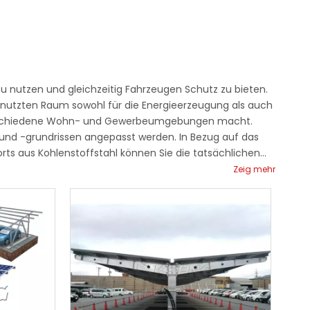
zu nutzen und gleichzeitig Fahrzeugen Schutz zu bieten.
genutzten Raum sowohl für die Energieerzeugung als auch
r verschiedene Wohn- und Gewerbeumgebungen macht.
 und -grundrissen angepasst werden. In Bezug auf das
ts aus Kohlenstoffstahl können Sie die tatsächlichen
. Der Solar-Carport von Kseng ist nicht nur strukturell
Zeig mehr
xibel aufgebaut und für unterschiedliche topografische
e Lebensdauer der Solarmodule und verbessert die
arstromerzeugungssystems gewährleistet.