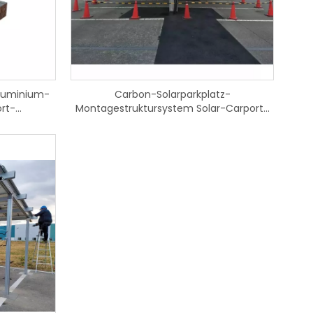
hsen-
Aluminium-
Carbon-Solarparkplatz-
ort-
Montagestruktursystem Solar-Carport-
Montageregal