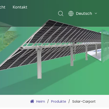
cht
Kontakt
Deutsch
ternehmens Nachrichten
English
sstellungsnachrichten
Français
Español
og
Italiano
Nederlands
Heim
/
Produkte
/
Solar-Carport