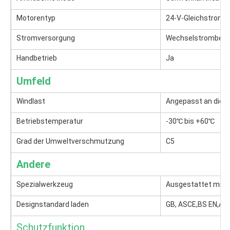
Motorentyp
24-V-Gleichstromm
Stromversorgung
Wechselstrombetrie
Handbetrieb
Ja
Umfeld
Windlast
Angepasst an die ö
Betriebstemperatur
-30℃ bis +60℃
Grad der Umweltverschmutzung
C5
Andere
Spezialwerkzeug
Ausgestattet mit 
Designstandard laden
GB, ASCE,BS EN,AS (
Schutzfunktion