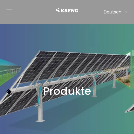
Deutsch
English
Français
Español
Italiano
Nederlands
Produkte