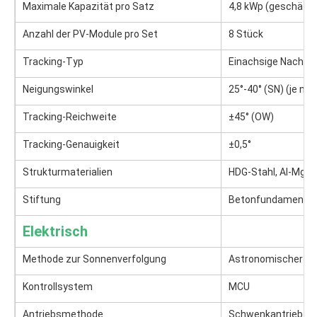
Maximale Kapazität pro Satz
4,8 kWp (geschätz
Anzahl der PV-Module pro Set
8 Stück
Tracking-Typ
Einachsige Nachfü
Neigungswinkel
25°-40° (SN) (je nac
Tracking-Reichweite
±45° (OW)
Tracking-Genauigkeit
±0,5°
Strukturmaterialien
HDG-Stahl, Al-Mg-
Stiftung
Betonfundament
Elektrisch
Methode zur Sonnenverfolgung
Astronomischer Alg
Kontrollsystem
MCU
Antriebsmethode
Schwenkantrieb