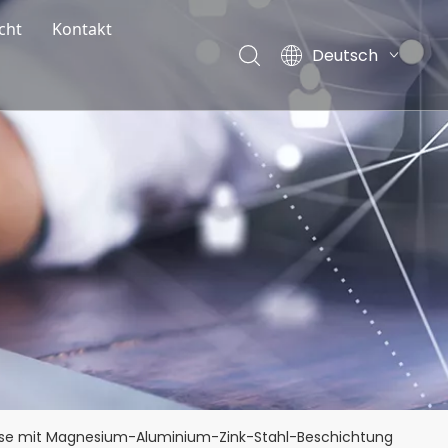
cht
Kontakt
Deutsch
ternehmens Nachrichten
English
sstellungsnachrichten
Français
Español
og
Italiano
Nederlands
use mit Magnesium-Aluminium-Zink-Stahl-Beschichtung