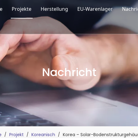
e
Projekte
Herstellung
EU-Warenlager
Nachri
on Solar
Un
r-Carport
Au
ur
rdach-Montagesystem
Bl
Nachricht
ualität
r-Bodenmontagesystem
g
rpark-Montagesystem
r-Tracking-System
rzubehör
e
/
Projekt
/
Koreanisch
/
Korea – Solar-Bodenstrukturgehä