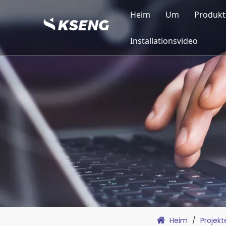
Heim
Um
Produkt
Kseng-Profil
Balk
Installationsvideo
Meilensteine
Sola
Kseng-Strukt
Sola
Produktionsq
Sola
Zertifizierun
Sola
Sola
Sola
Heim
/
Projekt